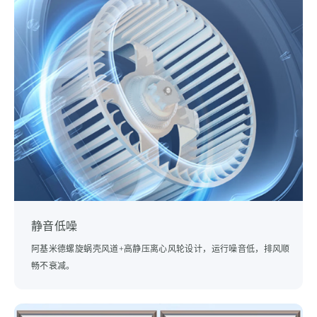
静音低噪
阿基米德螺旋蜗壳风道+高静压离心风轮设计，运行噪音低，排风顺
畅不衰减。